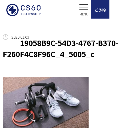
ご予約
ホーム
2020.01.03
19058B9C-54D3-4767-B370-
サービス案内
F260F4C8F96C_4_5005_c
Shioの想い
スタッフ紹介
お客様の声
ブログ